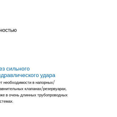
бностью
ез сильного
идравлического удара
т необходимости в напорных/
авнительных клапанах/резервуарах,
же в очень длинных трубопроводных
стемах.