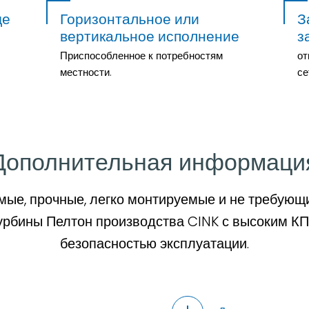
де
Горизонтальное или
З
вертикальное исполнение
з
Приспособленное к потребностям
от
местности.
се
Дополнительная информаци
ые, прочные, легко монтируемые и не требующи
урбины Пелтон производства CINK с высоким К
безопасностью эксплуатации.