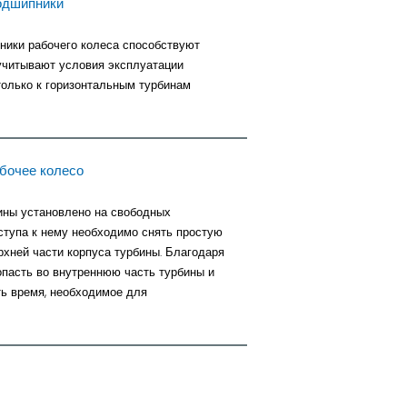
одшипники
ики рабочего колеса способствуют
учитывают условия эксплуатации
только к горизонтальным турбинам
бочее колесо
ины установлено на свободных
ступа к нему необходимо снять простую
рхней части корпуса турбины. Благодаря
опасть во внутреннюю часть турбины и
ть время, необходимое для