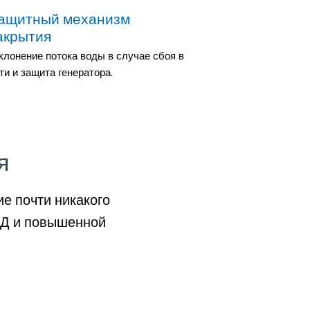
ащитный механизм
акрытия
клонение потока воды в случае сбоя в
ти и защита генератора.
я
е почти никакого
ПД и повышенной