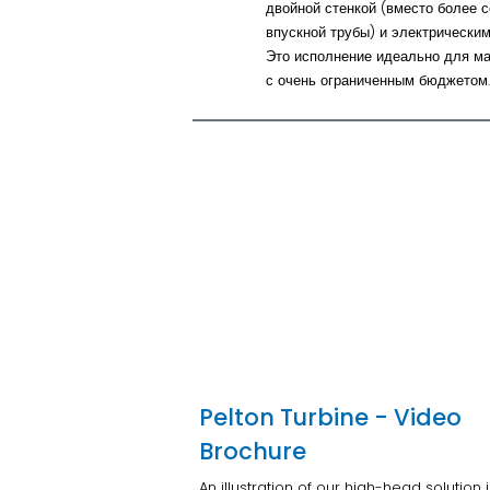
двойной стенкой (вместо более 
впускной трубы) и электрически
Это исполнение идеально для ма
с очень ограниченным бюджетом.
Pelton Turbine - Video
Brochure
An illustration of our high-head solution 