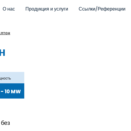
О нас
Продукция и услуги
Ссылки/Референции
ЕЛТОН
н
ность
 - 10 MW
 без