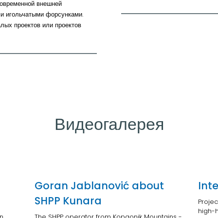
современной внешней
ми игольчатыми форсунками.
лых проектов или проектов
Видеогалерея
Goran Jablanović about
Int
SHPP Kunara
Projec
high-
in
The SHPP operator from Kopaonik Mountains -