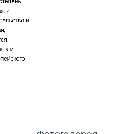
 степень
аж и
тельство и
я,
тся
кта и
опейского