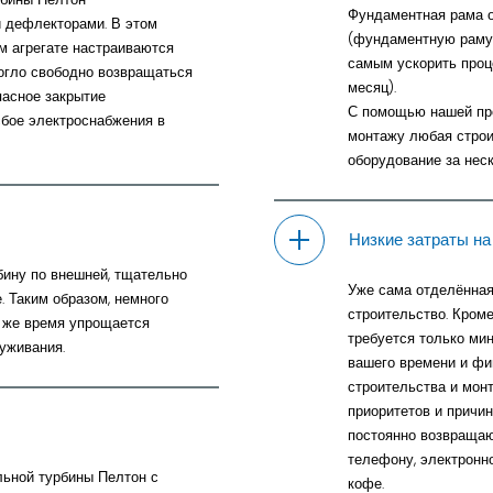
Фундаментная рама о
 дефлекторами. В этом
(фундаментную раму 
м агрегате настраиваются
самым ускорить проц
могло свободно возвращаться
месяц).
пасное закрытие
С помощью нашей пр
бое электроснабжения в
монтажу любая стро
оборудование за неск
Низкие затраты на
бину по внешней, тщательно
Уже сама отделённая
. Таким образом, немного
строительство. Кроме
 же время упрощается
требуется только ми
уживания.
вашего времени и фи
строительства и мон
приоритетов и причин
постоянно возвращают
телефону, электронно
льной турбины Пелтон с
кофе.