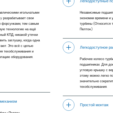
Легкодоступные п
авлическими игольчатыми
Независимые подшипн
y разрабатывает свои
экономии времени и 
и форсунками, тем самым
турбины (Относится 
дную технологию на ещё
Пелтон.)
ный КПД, никакой утечки
вить заглушку, когда одна
ают. Это всё с целью
Легкодоступное ра
ия техобслуживания и
атацию оборудования.
Рабочее колесо турб
подшипниках. Для до
угловую крышку с ве
этому можно легко п
значительно сократи
техобслуживания.
 механизм
Простой монтаж
рбины Пелтон